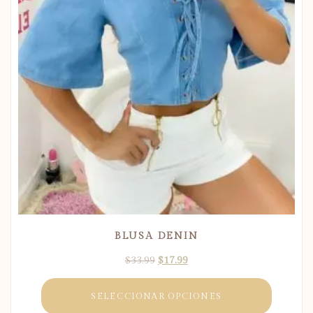
BLUSA DENIN
$
33.99
$
17.99
SELECCIONAR OPCIONES