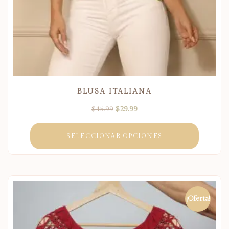
BLUSA ITALIANA
$
45.99
$
29.99
SELECCIONAR OPCIONES
¡Oferta!