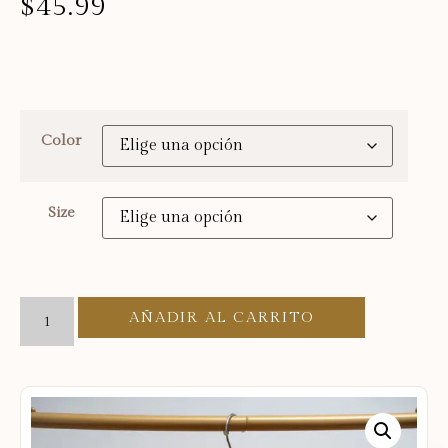
$
45.99
Color
Size
AÑADIR AL CARRITO