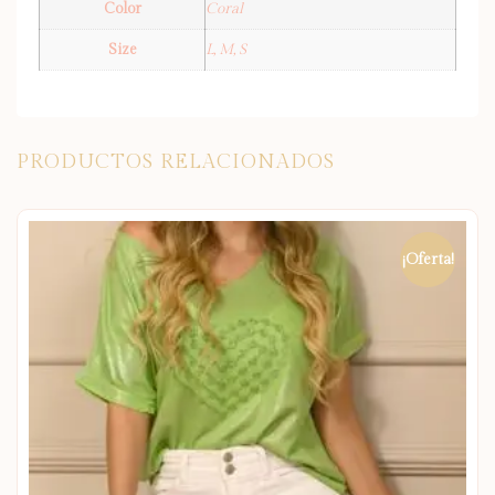
Color
Coral
Size
L, M, S
PRODUCTOS RELACIONADOS
¡Oferta!