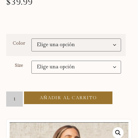
$
39.99
Color
Size
AÑADIR AL CARRITO