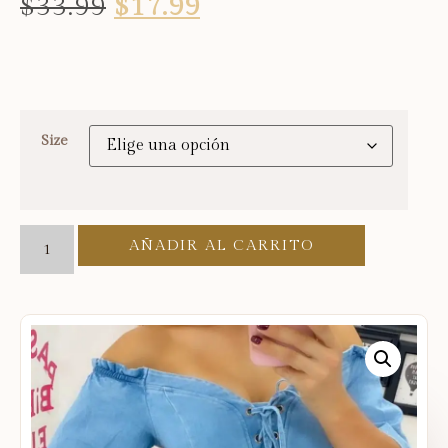
$
33.99
$
17.99
Size
AÑADIR AL CARRITO