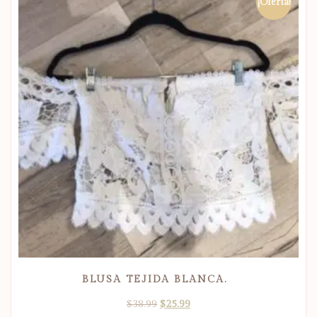
¡Oferta!
BLUSA TEJIDA BLANCA.
$
38.99
$
25.99